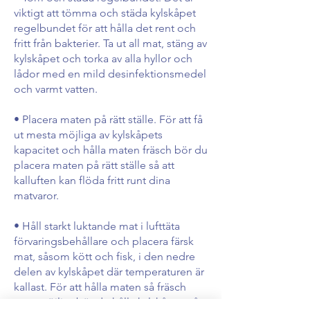
viktigt att tömma och städa kylskåpet
regelbundet för att hålla det rent och
fritt från bakterier. Ta ut all mat, stäng av
kylskåpet och torka av alla hyllor och
lådor med en mild desinfektionsmedel
och varmt vatten.
• Placera maten på rätt ställe. För att få
ut mesta möjliga av kylskåpets
kapacitet och hålla maten fräsch bör du
placera maten på rätt ställe så att
kalluften kan flöda fritt runt dina
matvaror.
• Håll starkt luktande mat i lufttäta
förvaringsbehållare och placera färsk
mat, såsom kött och fisk, i den nedre
delen av kylskåpet där temperaturen är
kallast. För att hålla maten så fräsch
som möjligt bör du hålla kylskåpet på