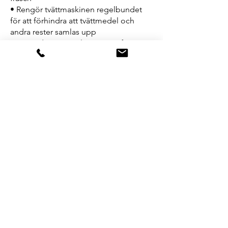
• Rengör tvättmaskinen regelbundet
för att förhindra att tvättmedel och
andra rester samlas upp
• Använd en specialrengöring för
tvättmaskiner eller en lösning av vatten
och diskmedel för att rengöra
maskinens insida
• Torka ur maskinen noga efteråt för att
förhindra att det blir några rester kvar.
DSP Huvudkontor
Brovägen 4
266 75 Hjärnarp
Tel:
010-185 16 00
Måndag till Fredag
Öppet 08:00 - 16:00
Orgnr:
559404-1104